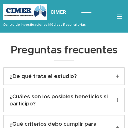
CIMER
CHILE
Centro de Investigaciones Médicas Respiratorias
Preguntas frecuentes
¿De qué trata el estudio?
El estudio evalúa una vacuna contra el Virus
Respiratorio Sincicial (VRS) con el fin de
¿Cuáles son los posibles beneficios si
analizar su eficacia en adultos de 60 años en
participo?
adelante
Los primeros resultados de un estudio en
curso de esta vacuna de ARNm del VRS
¿Qué criterios debo cumplir para